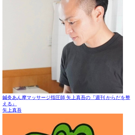
鍼灸あん摩マッサージ指圧師 矢上真吾の『週刊 からだを整
える』
矢上真吾