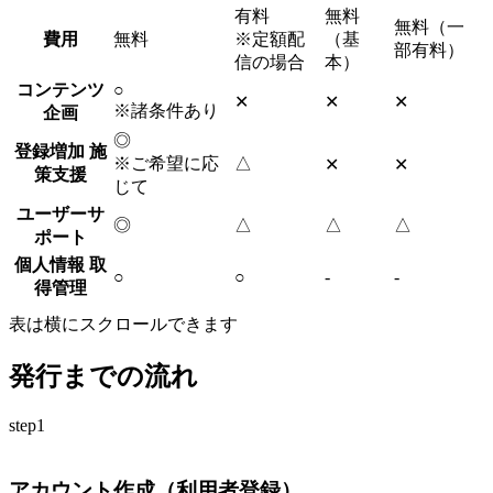
有料
無料
無料（一
費用
無料
※定額配
（基
部有料）
信の場合
本）
コンテンツ
○
✕
✕
✕
※諸条件あり
企画
◎
登録増加 施
※ご希望に応
△
✕
✕
策支援
じて
ユーザーサ
◎
△
△
△
ポート
個人情報 取
○
○
-
-
得管理
表は横にスクロールできます
発行までの流れ
step1
アカウント作成（利用者登録）