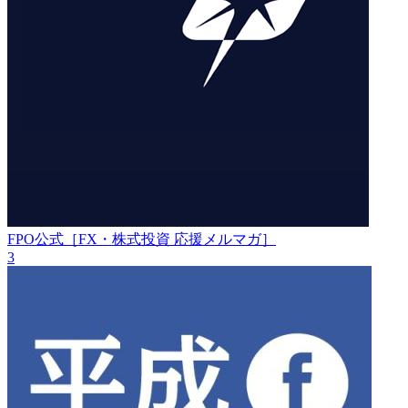
FPO公式［FX・株式投資 応援メルマガ］
3