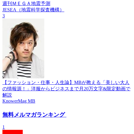
週刊ＭＥＧＡ地震予測
JESEA（地震科学探査機構）
3
【ファッション・仕事・人生論】MBが教える「美しい大人
の情報源！」洋服からビジネスまで月20万文字&限定動画で
解説
KnowerMag MB
無料メルマガランキング
1